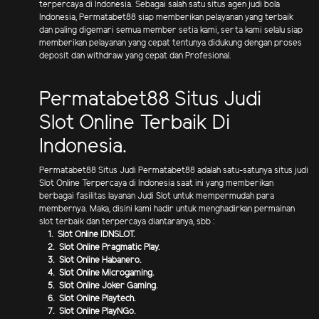
terpercaya di Indonesia. Sebagai salah satu situs agen judi bola
Indonesia, Permatabet88 siap memberikan pelayanan yang terbaik
dan paling digemari semua member setia kami, serta kami selalu siap
memberikan pelayanan yang cepat tentunya didukung dengan proses
deposit dan withdraw yang cepat dan Profesional.
Permatabet88 Situs Judi
Slot Online Terbaik Di
Indonesia.
Permatabet88 Situs Judi Permatabet88 adalah satu-satunya situs judi
Slot Online Terpercaya di Indonesia saat ini yang memberikan
berbagai fasilitas layanan Judi Slot untuk mempermudah para
membernya. Maka, disini kami hadir untuk menghadirkan permainan
slot terbaik dan terpercaya diantaranya, sbb :
1. Slot Online IDNSLOT.
2. Slot Online Pragmatic Play.
3. Slot Online Habanero.
4. Slot Online Microgaming.
5. Slot Online Joker Gaming.
6. Slot Online Playtech.
7. Slot Online PlayNGo.