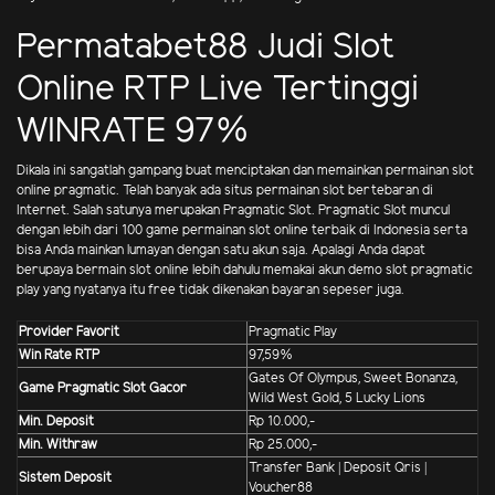
Permatabet88 Judi Slot
Online RTP Live Tertinggi
WINRATE 97%
Dikala ini sangatlah gampang buat menciptakan dan memainkan permainan slot
online pragmatic. Telah banyak ada situs permainan slot bertebaran di
Internet. Salah satunya merupakan Pragmatic Slot. Pragmatic Slot muncul
dengan lebih dari 100 game permainan slot online terbaik di Indonesia serta
bisa Anda mainkan lumayan dengan satu akun saja. Apalagi Anda dapat
berupaya bermain slot online lebih dahulu memakai akun demo slot pragmatic
play yang nyatanya itu free tidak dikenakan bayaran sepeser juga.
Provider Favorit
Pragmatic Play
Win Rate RTP
97,59%
Gates Of Olympus, Sweet Bonanza,
Game Pragmatic Slot Gacor
Wild West Gold, 5 Lucky Lions
Min. Deposit
Rp 10.000,-
Min. Withraw
Rp 25.000,-
Transfer Bank | Deposit Qris |
Sistem Deposit
Voucher88