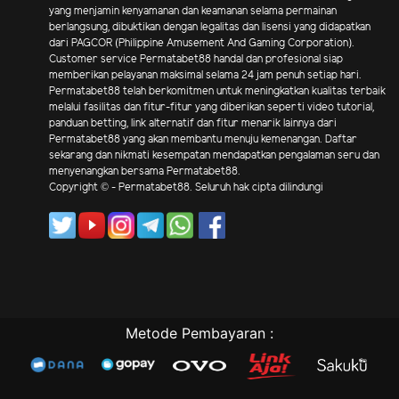
yang menjamin kenyamanan dan keamanan selama permainan
berlangsung, dibuktikan dengan legalitas dan lisensi yang didapatkan
dari PAGCOR (Philippine Amusement And Gaming Corporation).
Customer service Permatabet88 handal dan profesional siap
memberikan pelayanan maksimal selama 24 jam penuh setiap hari.
Permatabet88 telah berkomitmen untuk meningkatkan kualitas terbaik
melalui fasilitas dan fitur-fitur yang diberikan seperti video tutorial,
panduan betting, link alternatif dan fitur menarik lainnya dari
Permatabet88 yang akan membantu menuju kemenangan. Daftar
sekarang dan nikmati kesempatan mendapatkan pengalaman seru dan
menyenangkan bersama Permatabet88.
Copyright © - Permatabet88. Seluruh hak cipta dilindungi
Metode Pembayaran :