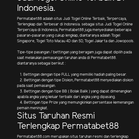
Indonesia.
Permatabet88 adalah situs Judi Togel Online Terbaik, Terpercaya,
Terlengkap dan Terbesar di Indonesia. sebagai situs Judi Togel Online
Terpercaya di Indonesia, Permatabet88 juga menyediakan beberapa
pasaran-pasaran yang cukup lengkap, diantaranya adalah Togel
Singapore, Togel Toto Macau 4D dan 5D, Togel Jakarta dan Jowopools.
Tipe-tipe pasangan / bettingan yang beragam juga dapat dipilih pada
saat melakukan pemasangan taruhan anda di Permatabet88.
diantaranya sebagai berikut :
1. Bettingan dengan tipe FULL yang memiliki hadiah paling besar.
2. Bettingan dengan tipe Diskon, Permatabet88 menyediakan diskon
pada saat pemasangan.
3. Bettingan dengan tipe BB ( Bolak Balik ) yang dapat dimenangkan
apabila angka yang keluar terbalik dari angka yang dipasang.
4. Bettingan tipe Prize yang memungkinkan persentase kemenangan
pemain meningkat.
Situs Taruhan Resmi
Terlengkap Permatabet88
Permatabet88.com merupakan situs taruhan resmi dan terlengkap