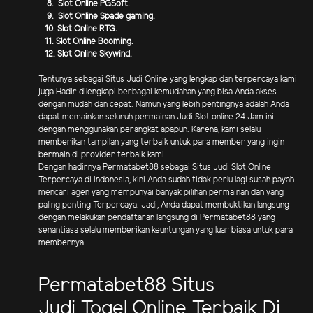
8. Slot Online PGSoft.
9. Slot Online Spade gaming.
10. Slot Online RTG.
11. Slot Online Booming.
12. Slot Online Skywind.
Tentunya sebagai Situs Judi Online yang lengkap dan terpercaya kami
juga Hadir dilengkapi berbagai kemudahan yang bisa Anda akses
dengan mudah dan cepat. Namun yang lebih pentingnya adalah Anda
dapat memainkan seluruh permainan Judi Slot online 24 Jam ini
dengan menggunakan perangkat apapun. Karena, kami selalu
memberikan tampilan yang terbaik untuk para member yang ingin
bermain di provider terbaik kami.
Dengan hadirnya Permatabet88 sebagai Situs Judi Slot Online
Terpercaya di Indonesia, kini Anda sudah tidak perlu lagi susah payah
mencari agen yang mempunyai banyak pilihan permainan dan yang
paling penting Terpercaya. Jadi, Anda dapat membuktikan langsung
dengan melakukan pendaftaran langsung di Permatabet88 yang
senantiasa selalu memberikan keuntungan yang luar biasa untuk para
membernya.
Permatabet88 Situs
Judi Togel Online Terbaik Di