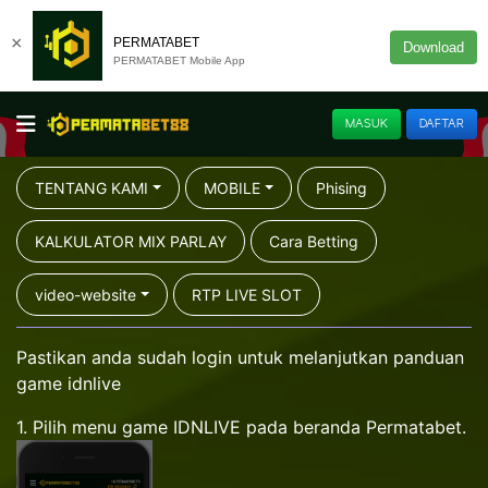
×
PERMATABET
Download
PERMATABET Mobile App
MASUK
DAFTAR
TENTANG KAMI
MOBILE
Phising
KALKULATOR MIX PARLAY
Cara Betting
video-website
RTP LIVE SLOT
Pastikan anda sudah login untuk melanjutkan panduan
game idnlive
1. Pilih menu game IDNLIVE pada beranda Permatabet.