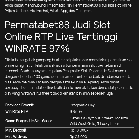
Anda dapat menghubungi Pragmatic Play Permatabet88 situs judi slot online
24jam terbaru via livechat, WhatsApp, dan Telegram.
Permatabet88 Judi Slot
Online RTP Live Tertinggi
WINRATE 97%
Dikala ini sangatlah gampang buat menciptakan dan memainkan permainan slot
online pragmatic. Telah banyak ada situs permainan slot bertebaran di
Internet. Salah satunya merupakan Pragmatic Slot. Pragmatic Slot muncul
dengan lebih dari 100 game permainan slot online terbaik di Indonesia serta
bisa Anda mainkan lumayan dengan satu akun saja. Apalagi Anda dapat
berupaya bermain slot online lebih dahulu memakai akun demo slot pragmatic
play yang nyatanya itu free tidak dikenakan bayaran sepeser juga.
Provider Favorit
Pragmatic Play
Win Rate RTP
97,59%
Gates Of Olympus, Sweet Bonanza,
Game Pragmatic Slot Gacor
Wild West Gold, 5 Lucky Lions
Min. Deposit
Rp 10.000,-
Min. Withraw
Rp 25.000,-