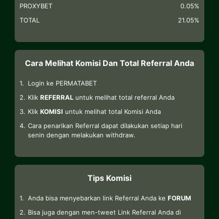
PROXYBET
0.05%
TOTAL
21.05%
Cara Melihat Komisi Dan Total Referral Anda
1.
Login ke PERMATABET
2.
Klik
REFERRAL
untuk melihat total referral Anda
3.
Klik
KOMISI
untuk melihat total Komisi Anda
4.
Cara penarikan Referral dapat dilakukan setiap hari
senin dengan melakukan withdraw.
Tips Komisi
1.
Anda bisa menyebarkan link Referral Anda ke
FORUM
2.
Bisa juga dengan men-tweet Link Referral Anda di