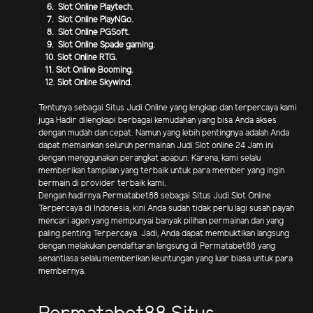
6. Slot Online Playtech.
7. Slot Online PlayNGo.
8. Slot Online PGSoft.
9. Slot Online Spade gaming.
10. Slot Online RTG.
11. Slot Online Booming.
12. Slot Online Skywind.
Tentunya sebagai Situs Judi Online yang lengkap dan terpercaya kami
juga Hadir dilengkapi berbagai kemudahan yang bisa Anda akses
dengan mudah dan cepat. Namun yang lebih pentingnya adalah Anda
dapat memainkan seluruh permainan Judi Slot online 24 Jam ini
dengan menggunakan perangkat apapun. Karena, kami selalu
memberikan tampilan yang terbaik untuk para member yang ingin
bermain di provider terbaik kami.
Dengan hadirnya Permatabet88 sebagai Situs Judi Slot Online
Terpercaya di Indonesia, kini Anda sudah tidak perlu lagi susah payah
mencari agen yang mempunyai banyak pilihan permainan dan yang
paling penting Terpercaya. Jadi, Anda dapat membuktikan langsung
dengan melakukan pendaftaran langsung di Permatabet88 yang
senantiasa selalu memberikan keuntungan yang luar biasa untuk para
membernya.