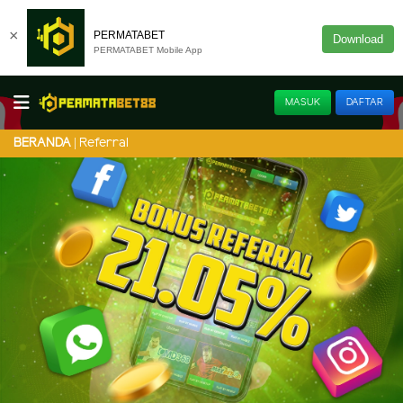
×
PERMATABET
Download
PERMATABET Mobile App
MASUK
DAFTAR
Referral
BERANDA